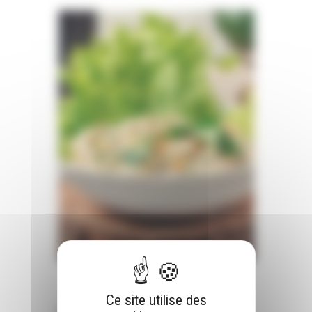
HORS CATÉGORIE
Ce site utilise des