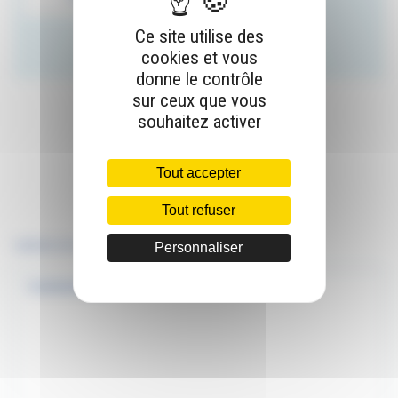
Ce site utilise des
cookies et vous
donne le contrôle
sur ceux que vous
souhaitez activer
AUCUN COMMENTAIRE
Tout accepter
LAISSER UN COMMENTAIRE
Tout refuser
Laissez un commentaire sur cet article
Personnaliser