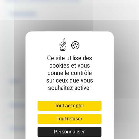
Ce site utilise des
cookies et vous
donne le contrôle
sur ceux que vous
souhaitez activer
Tout accepter
Tout refuser
Personnaliser